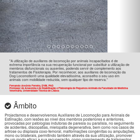
"A utilização de auxiliares de locomoção por animais incapacitados é de
extrema importância na sua recuperação funcional por substituir a utilização de
membros disfuncionais ou ausentes, podendo servir de complemento aos
tratamentos de Fisioterapia. Por reconhecer, aos auxiliares de locomoção da
Dog Locomotion® uma qualidade elevadíssima, aconselho o seu uso em
animais com mobilidade reduzida, sem qualquer tipo de reserva.”
Fernando António Ferreira, DVM, PhD
Professor de Anatomia e de Reabilitação e Fisioterapia de Pequenos Animais da Faculdade de Medicina
Veterinária, Universidade Técnica de Lisboa
Âmbito
Projectamos e desenvolvemos Auxiliares de Locomoção para Animais de
Estimação, com lesões ao nível dos membros posteriores e anteriores,
provocadas por patologias indutoras de paresia ou paralisia, no seguimento
de acidentes, discopatias, mielopatia degenerativa, bem como nos casos de
artrose ou displasia coxo-femoral, malformações congénitas ou amputações,
mono ou bilaterais, permitindo também através da sua utilização, promover
de um modo eficaz a sua recuperação, como complemento de tratamentos