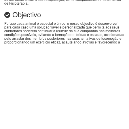
de Fisioterapia.
Objectivo
Porque cada animal é especial e único, o nosso objectivo é desenvolver
para cada caso uma solução fiável e personalizada que permita aos seus
cuidadores poderem continuar a usufruir da sua companhia nas melhores
condições possíveis, evitando a formação de feridas e escaras, ocasionadas
pelo arrastar dos membros posteriores nas suas tentativas de locomoção e
proporcionando um exercício eficaz, acautelando atrofias e favorecendo a
tonicidade muscular.
Resultados
Porque a vida continua, é para nós extremamente gratificante, verificar que
graças aos nossos auxiliares de locomoção fabricados por medida, voltamos
a ver animais provavelmente condenados à eutanásia num curto espaço de
tempo, correr cheios de vitalidade ao lado dos seus cuidadores, podendo
assim privilegiá-los com mais alguns anos da sua companhia e permitindo-
lhes levar uma vida normal e saudável.