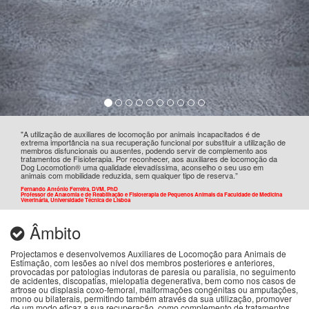
"A utilização de auxiliares de locomoção por animais incapacitados é de
extrema importância na sua recuperação funcional por substituir a utilização de
membros disfuncionais ou ausentes, podendo servir de complemento aos
tratamentos de Fisioterapia. Por reconhecer, aos auxiliares de locomoção da
Dog Locomotion® uma qualidade elevadíssima, aconselho o seu uso em
animais com mobilidade reduzida, sem qualquer tipo de reserva.”
Fernando António Ferreira, DVM, PhD
Professor de Anatomia e de Reabilitação e Fisioterapia de Pequenos Animais da Faculdade de Medicina
Veterinária, Universidade Técnica de Lisboa
Âmbito
Projectamos e desenvolvemos Auxiliares de Locomoção para Animais de
Estimação, com lesões ao nível dos membros posteriores e anteriores,
provocadas por patologias indutoras de paresia ou paralisia, no seguimento
de acidentes, discopatias, mielopatia degenerativa, bem como nos casos de
artrose ou displasia coxo-femoral, malformações congénitas ou amputações,
mono ou bilaterais, permitindo também através da sua utilização, promover
de um modo eficaz a sua recuperação, como complemento de tratamentos