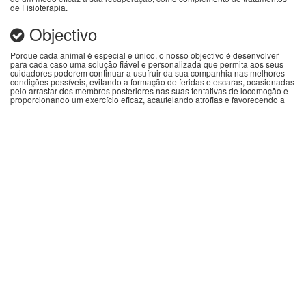
de Fisioterapia.
Objectivo
Porque cada animal é especial e único, o nosso objectivo é desenvolver
para cada caso uma solução fiável e personalizada que permita aos seus
cuidadores poderem continuar a usufruir da sua companhia nas melhores
condições possíveis, evitando a formação de feridas e escaras, ocasionadas
pelo arrastar dos membros posteriores nas suas tentativas de locomoção e
proporcionando um exercício eficaz, acautelando atrofias e favorecendo a
tonicidade muscular.
Resultados
Porque a vida continua, é para nós extremamente gratificante, verificar que
graças aos nossos auxiliares de locomoção fabricados por medida, voltamos
a ver animais provavelmente condenados à eutanásia num curto espaço de
tempo, correr cheios de vitalidade ao lado dos seus cuidadores, podendo
assim privilegiá-los com mais alguns anos da sua companhia e permitindo-
lhes levar uma vida normal e saudável.